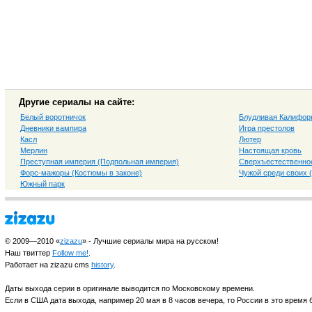
Другие сериалы на сайте:
Белый воротничок
Блудливая Калифор
Дневники вампира
Игра престолов
Касл
Лютер
Мерлин
Настоящая кровь
Преступная империя (Подпольная империя)
Сверхъестественно
Форс-мажоры (Костюмы в законе)
Чужой среди своих 
Южный парк
© 2009—2010 «
zizazu
» - Лучшие сериалы мира на русском!
Наш твиттер
Follow me!
.
Работает на zizazu cms
history
.
Даты выхода серии в оригинале выводится по Московскому времени.
Если в США дата выхода, например 20 мая в 8 часов вечера, то России в это время б