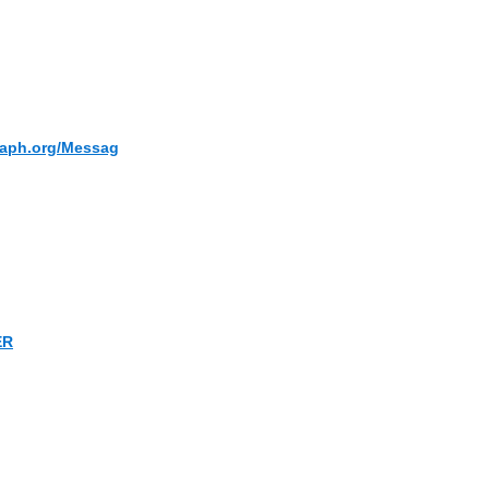
graph.org/Messag
ER