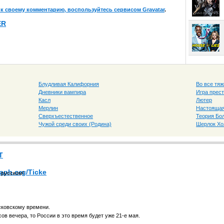
 к своему комментарию, воспользуйтесь сервисом
Gravatar
.
ER
Блудливая Калифорния
Во все тяж
Дневники вампира
Игра прес
Касл
Лютер
Мерлин
Настоящая
Сверхъестественное
Теория Бо
Чужой среди своих (Родина)
Шерлок Х
T
raph.org/Ticke
 русском!
сковскому времени.
ов вечера, то России в это время будет уже 21-е мая.