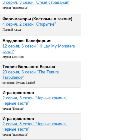
3 серия, 3 сезон "Стезя страданий"
студия "новамедиа"
Форс-мажоры (Костюмы в законе)
4 серия, 2 сезон "Открытие"
Первый канал
Блудливая Калифорния
12 серия, 6 сезон "I'll Lay My Monsters
Down"
студия LostFilm
Теория Большого Взрыва
20 серия, 6 сезон "The Tenure
Turbulence"
по версии Кураж-Бамбей
Игра престолов
2 серия, 3 сезон "Черные крылья,
черные вести"
студия "Кравец"
Игра престолов
2 серия, 3 сезон "Черные крылья,
черные вести"
студия "новамедиа"