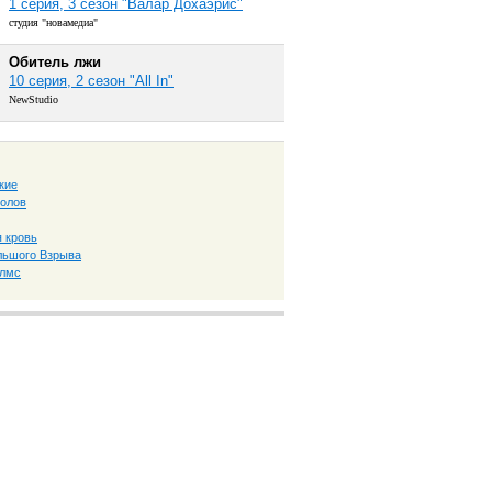
1 серия, 3 сезон "Валар Дохаэрис"
студия "новамедиа"
Обитель лжи
10 серия, 2 сезон "All In"
NewStudio
кие
толов
 кровь
льшого Взрыва
олмс