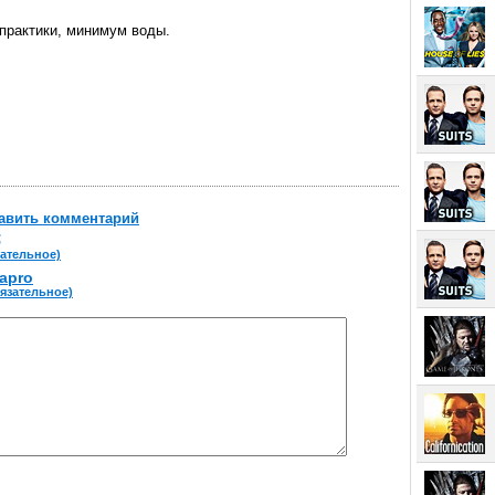
практики, минимум воды.
авить комментарий
;
зательное)
lapro
бязательное)