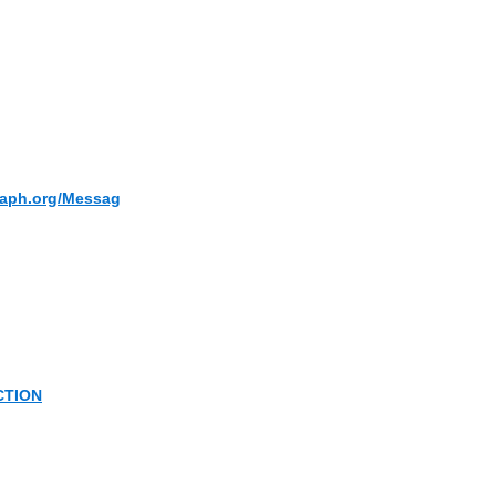
graph.org/Messag
CTION