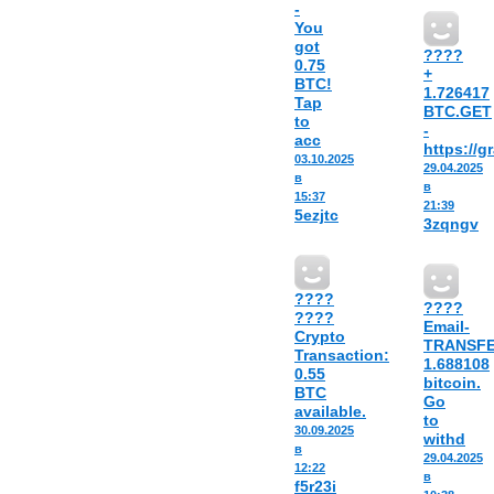
-
You
got
????
0.75
+
BTC!
1.726417
Tap
BTC.GET
to
-
acc
https://
03.10.2025
29.04.2025
в
в
15:37
21:39
5ezjtc
3zqngv
????
????
????
Email-
Crypto
TRANSF
Transaction:
1.688108
0.55
bitcoin.
BTC
Go
available.
to
30.09.2025
withd
в
29.04.2025
12:22
в
f5r23i