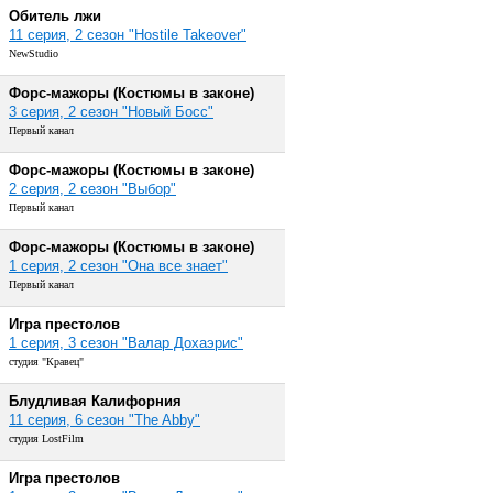
Обитель лжи
11 серия, 2 сезон "Hostile Takeover"
NewStudio
Форс-мажоры (Костюмы в законе)
3 серия, 2 сезон "Новый Босс"
Первый канал
Форс-мажоры (Костюмы в законе)
2 серия, 2 сезон "Выбор"
Первый канал
Форс-мажоры (Костюмы в законе)
1 серия, 2 сезон "Она все знает"
Первый канал
Игра престолов
1 серия, 3 сезон "Валар Дохаэрис"
студия "Кравец"
Блудливая Калифорния
11 серия, 6 сезон "The Abby"
студия LostFilm
Игра престолов