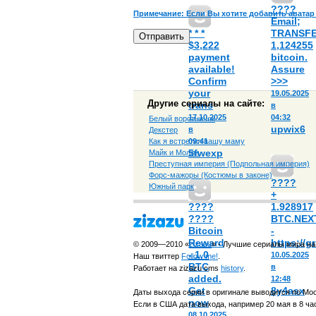
????
Примечание:
Если Вы хотите добавить аватар
Email;
* * *
TRANSF
$3,222
1,124255
payment
bitcoin.
available!
Assure
Confirm
>>>
your
19.05.2025
Другие сериалы на сайте:
trans
в
17.10.2025
04:32
Белый воротничок
upwix6
в
Декстер
Как я встретил вашу маму
09:41
5fwexp
Майк и Молли
Преступная империя (Подпольная империя)
Форс-мажоры (Костюмы в законе)
????
Южный парк
+
????
1.928917
????
BTC.NEX
Bitcoin
-
Reward
https://g
© 2009—2010 «
zizazu
» - Лучшие сериалы мира на
- 1.0
10.05.2025
Наш твиттер
Follow me!
.
BTC
в
Работает на zizazu cms
history
.
added.
12:48
Get
8y4asx
Даты выхода серии в оригинале выводится по Мо
now
Если в США дата выхода, например 20 мая в 8 час
08.10.2025