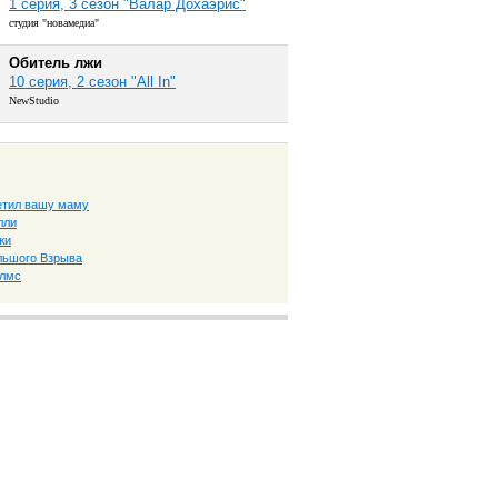
1 серия, 3 сезон "Валар Дохаэрис"
студия "новамедиа"
Обитель лжи
10 серия, 2 сезон "All In"
NewStudio
ретил вашу маму
лли
жи
льшого Взрыва
олмс