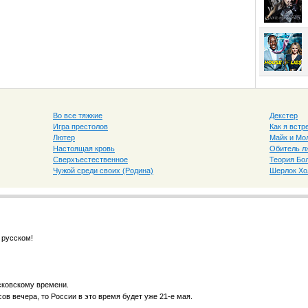
Во все тяжкие
Декстер
Игра престолов
Как я вст
Лютер
Майк и Мо
Настоящая кровь
Обитель л
Сверхъестественное
Теория Бо
Чужой среди своих (Родина)
Шерлок Х
 русском!
сковскому времени.
ов вечера, то России в это время будет уже 21-е мая.