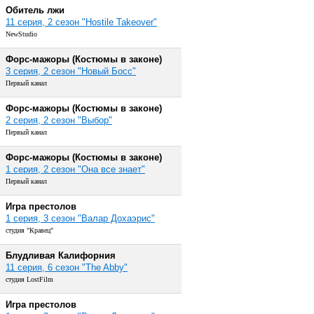
Обитель лжи
11 серия, 2 сезон "Hostile Takeover"
NewStudio
Форс-мажоры (Костюмы в законе)
3 серия, 2 сезон "Новый Босс"
Первый канал
Форс-мажоры (Костюмы в законе)
2 серия, 2 сезон "Выбор"
Первый канал
Форс-мажоры (Костюмы в законе)
1 серия, 2 сезон "Она все знает"
Первый канал
Игра престолов
1 серия, 3 сезон "Валар Дохаэрис"
студия "Кравец"
Блудливая Калифорния
11 серия, 6 сезон "The Abby"
студия LostFilm
Игра престолов