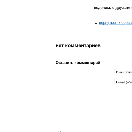
поделись с друзьям
←
вернуться к сери
нет комментариев
Оставить комментарий
Имя (обяз
E-mail (об