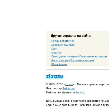
Другие сериалы на сайте:
Белый воротничок
Дневники вампира
Касл
Мерлин
Преступная империя (Подпольная империя)
Форс-мажоры (Костюмы в законе)
Южный парк
© 2009—2010 «
zizazu
» - Лучшие сериалы мира на
Наш твиттер
Follow me!
.
Работает на zizazu cms
history
.
Даты выхода серии в оригинале выводится по Мо
Если в США дата выхода, например 20 мая в 8 час