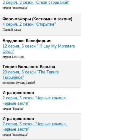
3 серия, 3 сезон "Стезя страданий"
студия "новамедиа"
Форс-мажоры (Костюмы в законе)
4 серия, 2 сезон "Открытие"
Первый канал
Блудливая Калифорния
12 серия, 6 сезон "I'll Lay My Monsters
Down"
студия LostFilm
Теория Большого Взрыва
20 серия, 6 сезон "The Tenure
Turbulence"
по версии Кураж-Бамбей
Игра престолов
2 серия, 3 сезон "Черные крылья,
черные вести"
студия "Кравец"
Игра престолов
2 серия, 3 сезон "Черные крылья,
черные вести"
студия "новамедиа"