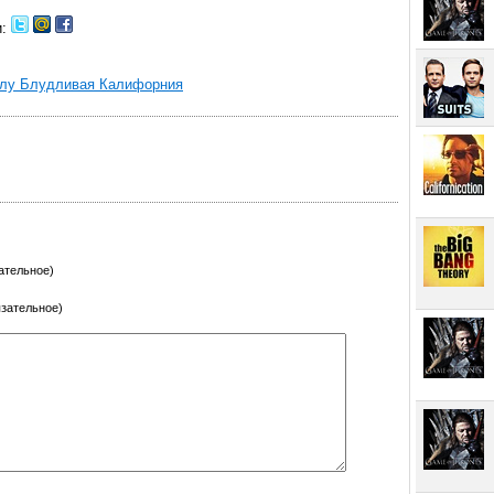
и:
алу Блудливая Калифорния
ательное)
язательное)