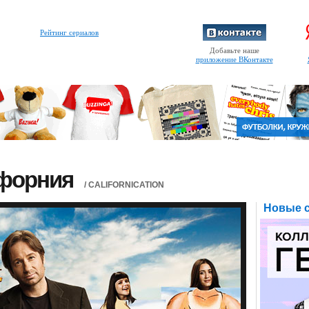
Рейтинг сериалов
Добавьте наше
приложение ВКонтакте
форния
/ CALIFORNICATION
Новые с