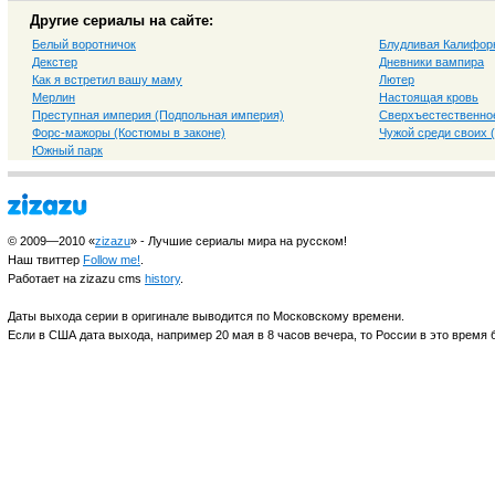
Другие сериалы на сайте:
Белый воротничок
Блудливая Калифор
Декстер
Дневники вампира
Как я встретил вашу маму
Лютер
Мерлин
Настоящая кровь
Преступная империя (Подпольная империя)
Сверхъестественно
Форс-мажоры (Костюмы в законе)
Чужой среди своих 
Южный парк
© 2009—2010 «
zizazu
» - Лучшие сериалы мира на русском!
Наш твиттер
Follow me!
.
Работает на zizazu cms
history
.
Даты выхода серии в оригинале выводится по Московскому времени.
Если в США дата выхода, например 20 мая в 8 часов вечера, то России в это время б