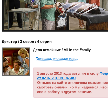
Декстер / 3 сезон
/ 4 серия
Дела семейные / All in the Family
Показать описание серии
1 августа 2013 года вступил в силу
Фед
от 02.07.2013 N 187-ФЗ
.
Отныне на сайте отключена возможнос
смотреть онлайн, но мы надеемся, что
свою работу в другом режиме.