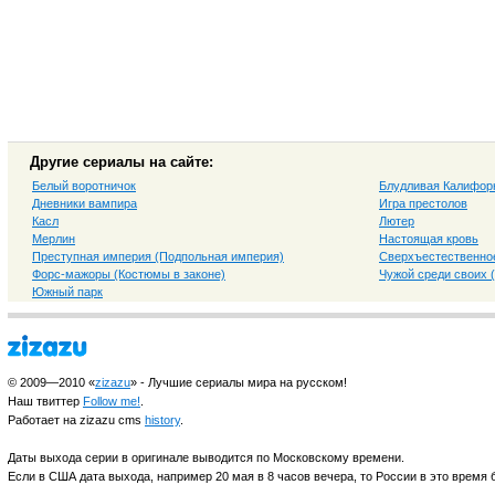
Другие сериалы на сайте:
Белый воротничок
Блудливая Калифор
Дневники вампира
Игра престолов
Касл
Лютер
Мерлин
Настоящая кровь
Преступная империя (Подпольная империя)
Сверхъестественно
Форс-мажоры (Костюмы в законе)
Чужой среди своих 
Южный парк
© 2009—2010 «
zizazu
» - Лучшие сериалы мира на русском!
Наш твиттер
Follow me!
.
Работает на zizazu cms
history
.
Даты выхода серии в оригинале выводится по Московскому времени.
Если в США дата выхода, например 20 мая в 8 часов вечера, то России в это время б