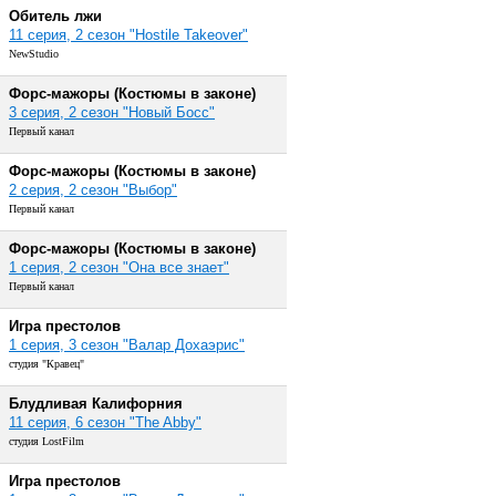
Обитель лжи
11 серия, 2 сезон "Hostile Takeover"
NewStudio
Форс-мажоры (Костюмы в законе)
3 серия, 2 сезон "Новый Босс"
Первый канал
Форс-мажоры (Костюмы в законе)
2 серия, 2 сезон "Выбор"
Первый канал
Форс-мажоры (Костюмы в законе)
1 серия, 2 сезон "Она все знает"
Первый канал
Игра престолов
1 серия, 3 сезон "Валар Дохаэрис"
студия "Кравец"
Блудливая Калифорния
11 серия, 6 сезон "The Abby"
студия LostFilm
Игра престолов