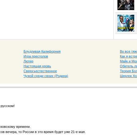
Блудливая Калифорния
Во все тяж
Игра престолов
Как я вст
Лютер
Майк и Мо
Настоящая кровь
Обитель л
Сверхъестественное
Теория Бо
Чужой среди своих (Родина)
Шерлок Х
 русском!
сковскому времени.
ов вечера, то России в это время будет уже 21-е мая.