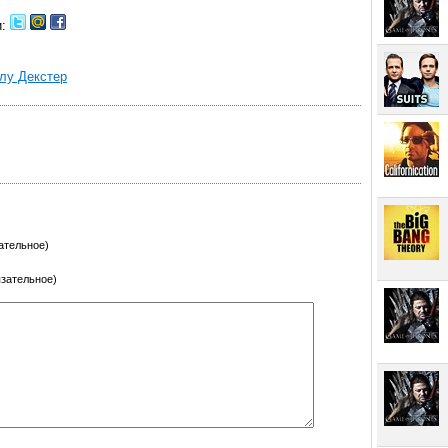
и:
алу Декстер
ательное)
язательное)