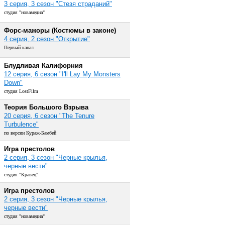
3 серия, 3 сезон "Стезя страданий"
студия "новамедиа"
Форс-мажоры (Костюмы в законе)
4 серия, 2 сезон "Открытие"
Первый канал
Блудливая Калифорния
12 серия, 6 сезон "I'll Lay My Monsters
Down"
студия LostFilm
Теория Большого Взрыва
20 серия, 6 сезон "The Tenure
Turbulence"
по версии Кураж-Бамбей
Игра престолов
2 серия, 3 сезон "Черные крылья,
черные вести"
студия "Кравец"
Игра престолов
2 серия, 3 сезон "Черные крылья,
черные вести"
студия "новамедиа"