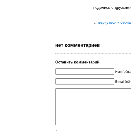
поделись с друзьям
←
вернуться к сери
нет комментариев
Оставить комментарий
Имя (обяз
E-mail (об