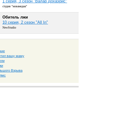
1 серия, 3 сезон "Валар Дохаэрис"
студия "новамедиа"
Обитель лжи
10 серия, 2 сезон "All In"
NewStudio
кие
ретил вашу маму
лли
жи
льшого Взрыва
олмс