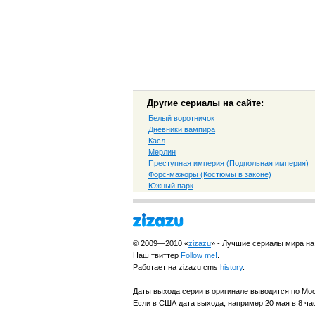
Другие сериалы на сайте:
Белый воротничок
Дневники вампира
Касл
Мерлин
Преступная империя (Подпольная империя)
Форс-мажоры (Костюмы в законе)
Южный парк
© 2009—2010 «
zizazu
» - Лучшие сериалы мира на
Наш твиттер
Follow me!
.
Работает на zizazu cms
history
.
Даты выхода серии в оригинале выводится по Мо
Если в США дата выхода, например 20 мая в 8 час