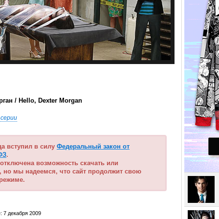
ган / Hello, Dexter Morgan
 серии
ода вступил в силу
Федеральный закон от
ФЗ
.
 отключена возможность скачать или
, но мы надеемся, что сайт продолжит свою
 режиме.
: 7 декабря 2009