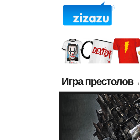
Игра престолов
/