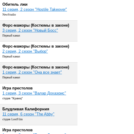
Обитель лжи
11 серия, 2 сезон "Hostile Takeover"
NewStudio
Форс-мажоры (Костюмы в законе)
3 серия, 2 сезон "Новый Босс"
Первый канал
Форс-мажоры (Костюмы в законе)
2 серия, 2 сезон "Выбор"
Первый канал
Форс-мажоры (Костюмы в законе)
1 серия, 2 сезон "Она все знает"
Первый канал
Игра престолов
1 серия, 3 сезон "Валар Дохаэрис"
студия "Кравец"
Блудливая Калифорния
11 серия, 6 сезон "The Abby"
студия LostFilm
Игра престолов