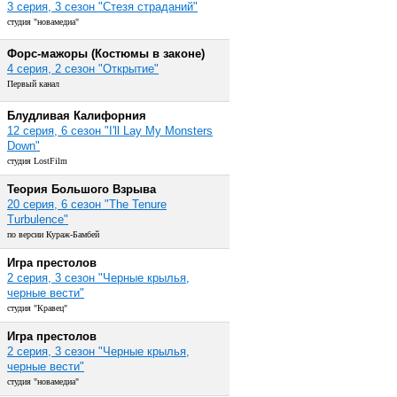
3 серия, 3 сезон "Стезя страданий"
студия "новамедиа"
Форс-мажоры (Костюмы в законе)
4 серия, 2 сезон "Открытие"
Первый канал
Блудливая Калифорния
12 серия, 6 сезон "I'll Lay My Monsters
Down"
студия LostFilm
Теория Большого Взрыва
20 серия, 6 сезон "The Tenure
Turbulence"
по версии Кураж-Бамбей
Игра престолов
2 серия, 3 сезон "Черные крылья,
черные вести"
студия "Кравец"
Игра престолов
2 серия, 3 сезон "Черные крылья,
черные вести"
студия "новамедиа"