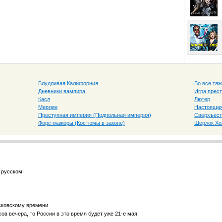
Блудливая Калифорния
Во все тяж
Дневники вампира
Игра прес
Касл
Лютер
Мерлин
Настоящая
Преступная империя (Подпольная империя)
Сверхъест
Форс-мажоры (Костюмы в законе)
Шерлок Х
 русском!
сковскому времени.
ов вечера, то России в это время будет уже 21-е мая.