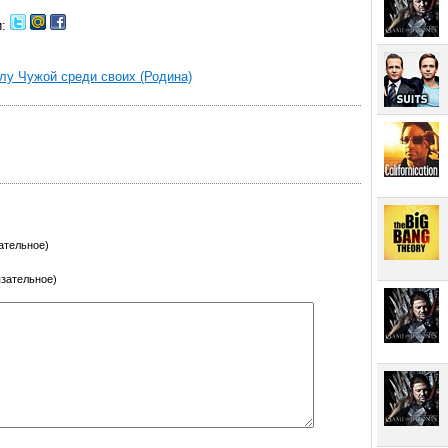
и:
алу Чужой среди своих (Родина)
ательное)
язательное)