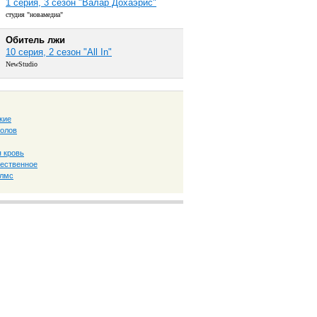
1 серия, 3 сезон "Валар Дохаэрис"
студия "новамедиа"
Обитель лжи
10 серия, 2 сезон "All In"
NewStudio
кие
толов
 кровь
ественное
олмс