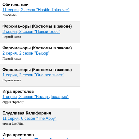
Обитель лжи
11 серия, 2 сезон "Hostile Takeover"
NewStudio
Форс-мажоры (Костюмы в законе)
3 серия, 2 сезон "Новый Босс"
Первый канал
Форс-мажоры (Костюмы в законе)
2 серия, 2 сезон "Выбор"
Первый канал
Форс-мажоры (Костюмы в законе)
1 серия, 2 сезон "Она все знает"
Первый канал
Игра престолов
1 серия, 3 сезон "Валар Дохаэрис"
студия "Кравец"
Блудливая Калифорния
11 серия, 6 сезон "The Abby"
студия LostFilm
Игра престолов