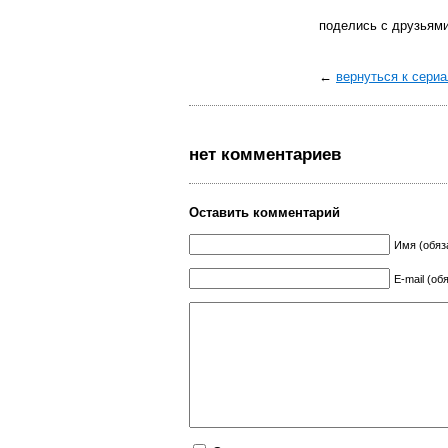
поделись с друзьям
←
вернуться к сери
нет комментариев
Оставить комментарий
Имя (обяз
E-mail (об