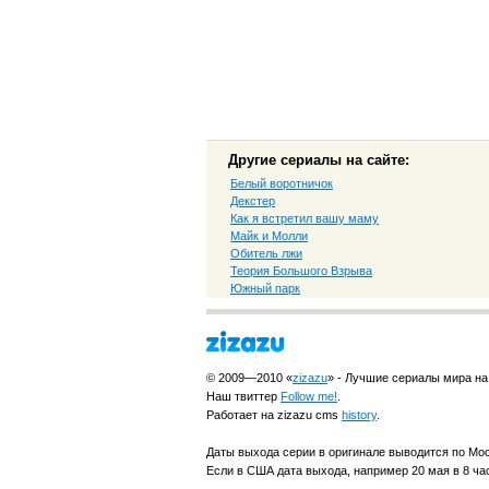
Другие сериалы на сайте:
Белый воротничок
Декстер
Как я встретил вашу маму
Майк и Молли
Обитель лжи
Теория Большого Взрыва
Южный парк
© 2009—2010 «
zizazu
» - Лучшие сериалы мира на
Наш твиттер
Follow me!
.
Работает на zizazu cms
history
.
Даты выхода серии в оригинале выводится по Мо
Если в США дата выхода, например 20 мая в 8 час