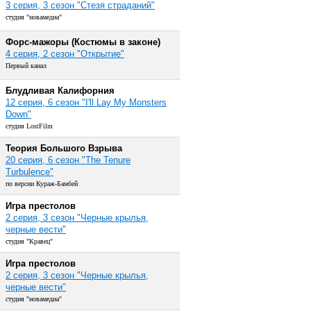
3 серия, 3 сезон "Стезя страданий"
студия "новамедиа"
Форс-мажоры (Костюмы в законе)
4 серия, 2 сезон "Открытие"
Первый канал
Блудливая Калифорния
12 серия, 6 сезон "I'll Lay My Monsters
Down"
студия LostFilm
Теория Большого Взрыва
20 серия, 6 сезон "The Tenure
Turbulence"
по версии Кураж-Бамбей
Игра престолов
2 серия, 3 сезон "Черные крылья,
черные вести"
студия "Кравец"
Игра престолов
2 серия, 3 сезон "Черные крылья,
черные вести"
студия "новамедиа"