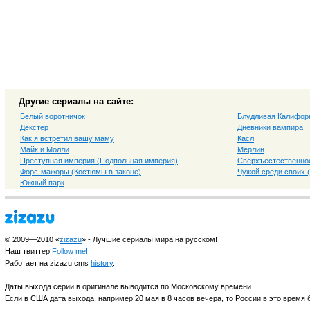
Другие сериалы на сайте:
Белый воротничок
Блудливая Калифор
Декстер
Дневники вампира
Как я встретил вашу маму
Касл
Майк и Молли
Мерлин
Преступная империя (Подпольная империя)
Сверхъестественно
Форс-мажоры (Костюмы в законе)
Чужой среди своих 
Южный парк
© 2009—2010 «
zizazu
» - Лучшие сериалы мира на русском!
Наш твиттер
Follow me!
.
Работает на zizazu cms
history
.
Даты выхода серии в оригинале выводится по Московскому времени.
Если в США дата выхода, например 20 мая в 8 часов вечера, то России в это время б