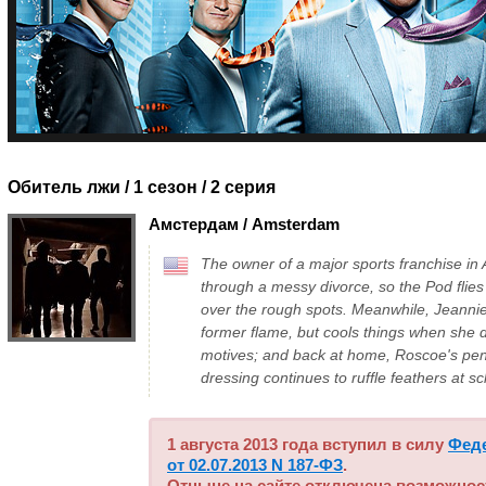
Обитель лжи / 1 сезон
/ 2 серия
Амстердам / Amsterdam
The owner of a major sports franchise in 
through a messy divorce, so the Pod flies
over the rough spots. Meanwhile, Jeannie
former flame, but cools things when she di
motives; and back at home, Roscoe's pen
dressing continues to ruffle feathers at s
1 августа 2013 года вступил в силу
Фед
от 02.07.2013 N 187-ФЗ
.
Отныне на сайте отключена возможнос