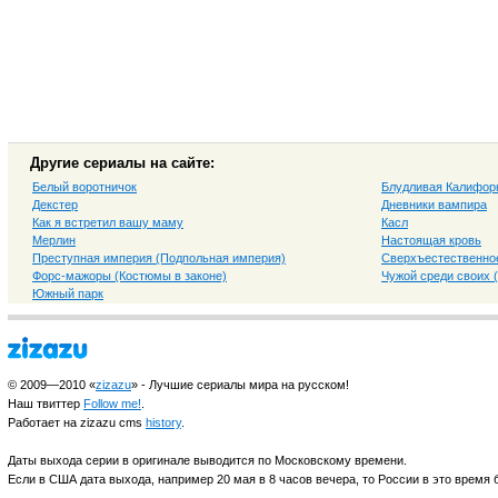
Другие сериалы на сайте:
Белый воротничок
Блудливая Калифор
Декстер
Дневники вампира
Как я встретил вашу маму
Касл
Мерлин
Настоящая кровь
Преступная империя (Подпольная империя)
Сверхъестественно
Форс-мажоры (Костюмы в законе)
Чужой среди своих 
Южный парк
© 2009—2010 «
zizazu
» - Лучшие сериалы мира на русском!
Наш твиттер
Follow me!
.
Работает на zizazu cms
history
.
Даты выхода серии в оригинале выводится по Московскому времени.
Если в США дата выхода, например 20 мая в 8 часов вечера, то России в это время б