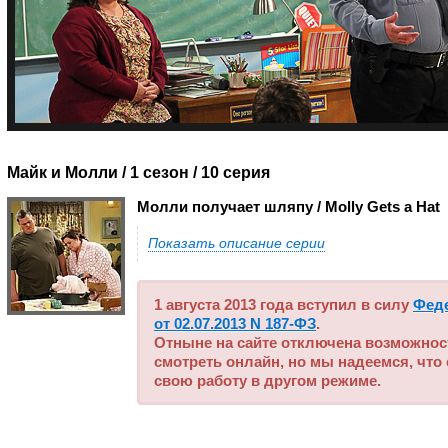
Майк и Молли / 1 сезон
/ 10 серия
Молли получает шляпу / Molly Gets a Hat
Показать описание серии
1 августа 2013 года вступил в силу
Фед
от 02.07.2013 N 187-ФЗ
.
Отныне на сайте отключена возможнос
смотреть онлайн, но мы надеемся, что
свою работу в другом режиме.