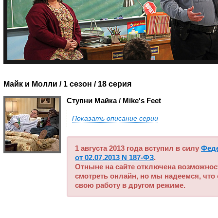
Майк и Молли / 1 сезон
/ 18 серия
Ступни Майка / Mike's Feet
Показать описание серии
1 августа 2013 года вступил в силу
Фед
от 02.07.2013 N 187-ФЗ
.
Отныне на сайте отключена возможнос
смотреть онлайн, но мы надеемся, что
свою работу в другом режиме.