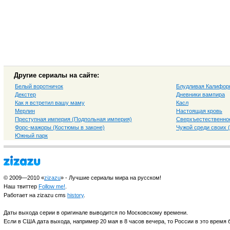
Другие сериалы на сайте:
Белый воротничок
Блудливая Калифор
Декстер
Дневники вампира
Как я встретил вашу маму
Касл
Мерлин
Настоящая кровь
Преступная империя (Подпольная империя)
Сверхъестественно
Форс-мажоры (Костюмы в законе)
Чужой среди своих 
Южный парк
© 2009—2010 «
zizazu
» - Лучшие сериалы мира на русском!
Наш твиттер
Follow me!
.
Работает на zizazu cms
history
.
Даты выхода серии в оригинале выводится по Московскому времени.
Если в США дата выхода, например 20 мая в 8 часов вечера, то России в это время б