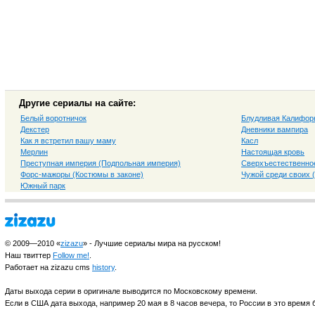
Другие сериалы на сайте:
Белый воротничок
Блудливая Калифор
Декстер
Дневники вампира
Как я встретил вашу маму
Касл
Мерлин
Настоящая кровь
Преступная империя (Подпольная империя)
Сверхъестественно
Форс-мажоры (Костюмы в законе)
Чужой среди своих 
Южный парк
© 2009—2010 «
zizazu
» - Лучшие сериалы мира на русском!
Наш твиттер
Follow me!
.
Работает на zizazu cms
history
.
Даты выхода серии в оригинале выводится по Московскому времени.
Если в США дата выхода, например 20 мая в 8 часов вечера, то России в это время б