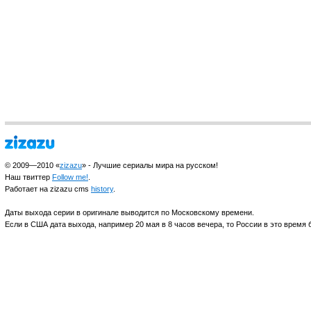
© 2009—2010 «
zizazu
» - Лучшие сериалы мира на русском!
Наш твиттер
Follow me!
.
Работает на zizazu cms
history
.
Даты выхода серии в оригинале выводится по Московскому времени.
Если в США дата выхода, например 20 мая в 8 часов вечера, то России в это время б