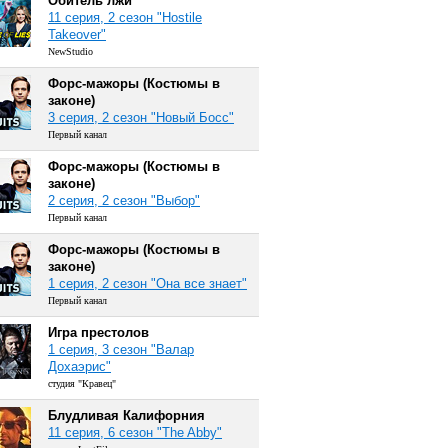
Обитель лжи
11 серия, 2 сезон "Hostile
Takeover"
NewStudio
Форс-мажоры (Костюмы в
законе)
3 серия, 2 сезон "Новый Босс"
Первый канал
Форс-мажоры (Костюмы в
законе)
2 серия, 2 сезон "Выбор"
Первый канал
Форс-мажоры (Костюмы в
законе)
1 серия, 2 сезон "Она все знает"
Первый канал
Игра престолов
1 серия, 3 сезон "Валар
Дохаэрис"
студия "Кравец"
Блудливая Калифорния
11 серия, 6 сезон "The Abby"