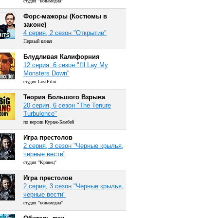
студия "новамедиа"
Форс-мажоры (Костюмы в
законе)
4 серия, 2 сезон "Открытие"
Первый канал
Блудливая Калифорния
12 серия, 6 сезон "I'll Lay My
Monsters Down"
студия LostFilm
Теория Большого Взрыва
20 серия, 6 сезон "The Tenure
Turbulence"
по версии Кураж-Бамбей
Игра престолов
2 серия, 3 сезон "Черные крылья,
черные вести"
студия "Кравец"
Игра престолов
2 серия, 3 сезон "Черные крылья,
черные вести"
студия "новамедиа"