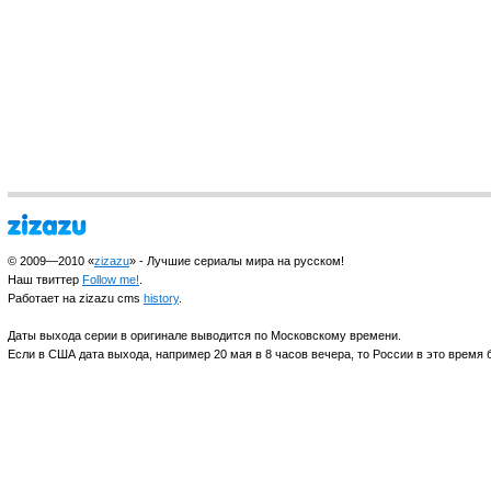
© 2009—2010 «
zizazu
» - Лучшие сериалы мира на русском!
Наш твиттер
Follow me!
.
Работает на zizazu cms
history
.
Даты выхода серии в оригинале выводится по Московскому времени.
Если в США дата выхода, например 20 мая в 8 часов вечера, то России в это время б