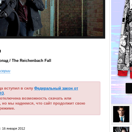
я
пад / The Reichenbach Fall
 серии
ода вступил в силу
Федеральный закон от
ФЗ
.
 отключена возможность скачать или
, но мы надеемся, что сайт продолжит свою
 режиме.
: 16 января 2012