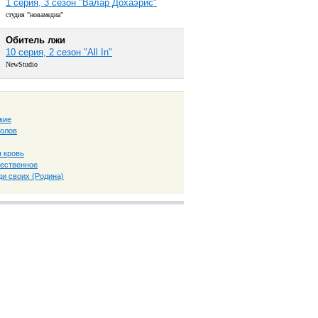
1 серия, 3 сезон "Валар Дохаэрис"
студия "новамедиа"
Обитель лжи
10 серия, 2 сезон "All In"
NewStudio
кие
толов
 кровь
ественное
ди своих (Родина)