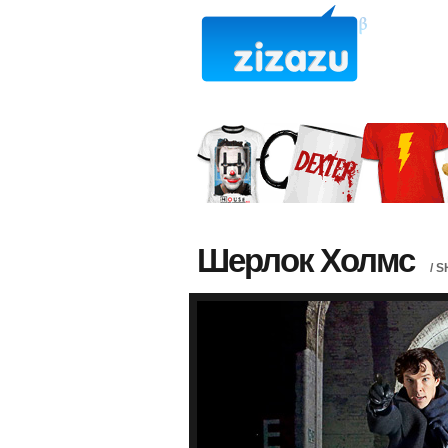
Шерлок Холмс
/ 