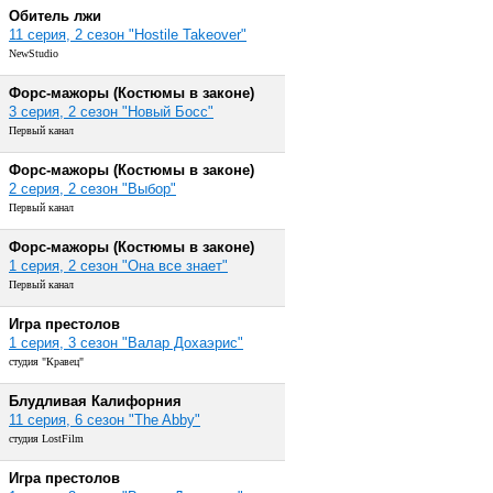
Обитель лжи
11 серия, 2 сезон "Hostile Takeover"
NewStudio
Форс-мажоры (Костюмы в законе)
3 серия, 2 сезон "Новый Босс"
Первый канал
Форс-мажоры (Костюмы в законе)
2 серия, 2 сезон "Выбор"
Первый канал
Форс-мажоры (Костюмы в законе)
1 серия, 2 сезон "Она все знает"
Первый канал
Игра престолов
1 серия, 3 сезон "Валар Дохаэрис"
студия "Кравец"
Блудливая Калифорния
11 серия, 6 сезон "The Abby"
студия LostFilm
Игра престолов