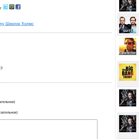
и:
алу Шерлок Холмс
n?
ательное)
язательное)