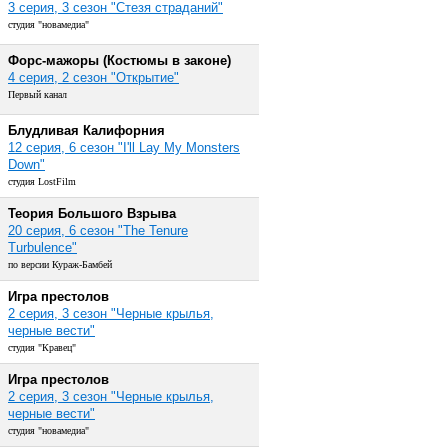
3 серия, 3 сезон "Стезя страданий"
студия "новамедиа"
Форс-мажоры (Костюмы в законе)
4 серия, 2 сезон "Открытие"
Первый канал
Блудливая Калифорния
12 серия, 6 сезон "I'll Lay My Monsters
Down"
студия LostFilm
Теория Большого Взрыва
20 серия, 6 сезон "The Tenure
Turbulence"
по версии Кураж-Бамбей
Игра престолов
2 серия, 3 сезон "Черные крылья,
черные вести"
студия "Кравец"
Игра престолов
2 серия, 3 сезон "Черные крылья,
черные вести"
студия "новамедиа"