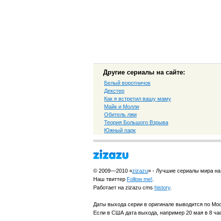
Другие сериалы на сайте:
Белый воротничок
Декстер
Как я встретил вашу маму
Майк и Молли
Обитель лжи
Теория Большого Взрыва
Южный парк
© 2009—2010 «
zizazu
» - Лучшие сериалы мира на
Наш твиттер
Follow me!
.
Работает на zizazu cms
history
.
Даты выхода серии в оригинале выводится по Мо
Если в США дата выхода, например 20 мая в 8 час