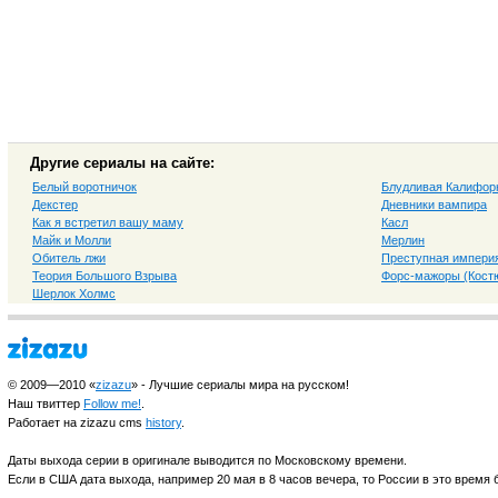
Другие сериалы на сайте:
Белый воротничок
Блудливая Калифор
Декстер
Дневники вампира
Как я встретил вашу маму
Касл
Майк и Молли
Мерлин
Обитель лжи
Преступная импери
Теория Большого Взрыва
Форс-мажоры (Костю
Шерлок Холмс
© 2009—2010 «
zizazu
» - Лучшие сериалы мира на русском!
Наш твиттер
Follow me!
.
Работает на zizazu cms
history
.
Даты выхода серии в оригинале выводится по Московскому времени.
Если в США дата выхода, например 20 мая в 8 часов вечера, то России в это время б