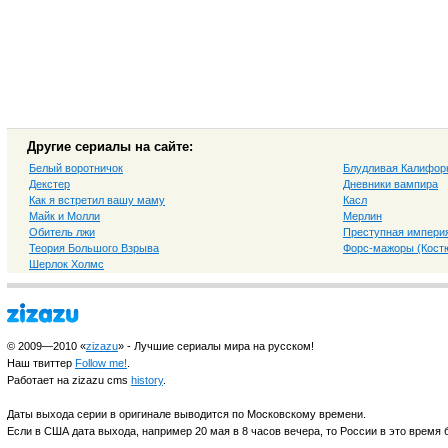
Другие сериалы на сайте:
Белый воротничок
Блудливая Калифор
Декстер
Дневники вампира
Как я встретил вашу маму
Касл
Майк и Молли
Мерлин
Обитель лжи
Преступная импери
Теория Большого Взрыва
Форс-мажоры (Костю
Шерлок Холмс
© 2009—2010 «
zizazu
» - Лучшие сериалы мира на русском!
Наш твиттер
Follow me!
.
Работает на zizazu cms
history
.
Даты выхода серии в оригинале выводится по Московскому времени.
Если в США дата выхода, например 20 мая в 8 часов вечера, то России в это время б