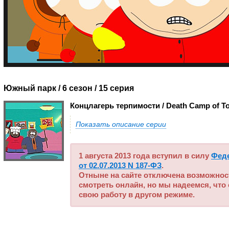
Южный парк / 6 сезон
/ 15 серия
Концлагерь терпимости / Death Camp of To
Показать описание серии
1 августа 2013 года вступил в силу
Фед
от 02.07.2013 N 187-ФЗ
.
Отныне на сайте отключена возможнос
смотреть онлайн, но мы надеемся, что
свою работу в другом режиме.