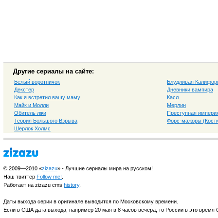
Другие сериалы на сайте:
Белый воротничок
Блудливая Калифор
Декстер
Дневники вампира
Как я встретил вашу маму
Касл
Майк и Молли
Мерлин
Обитель лжи
Преступная импери
Теория Большого Взрыва
Форс-мажоры (Костю
Шерлок Холмс
© 2009—2010 «
zizazu
» - Лучшие сериалы мира на русском!
Наш твиттер
Follow me!
.
Работает на zizazu cms
history
.
Даты выхода серии в оригинале выводится по Московскому времени.
Если в США дата выхода, например 20 мая в 8 часов вечера, то России в это время б