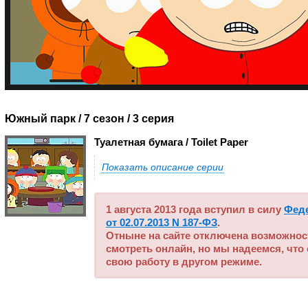
Южный парк / 7 сезон
/ 3 серия
Туалетная бумага / Toilet Paper
Показать описание серии
1 августа 2013 года вступил в силу
Фед
от 02.07.2013 N 187-ФЗ
.
Отныне на сайте отключена возможнос
смотреть онлайн, но мы надеемся, что
свою работу в другом режиме.