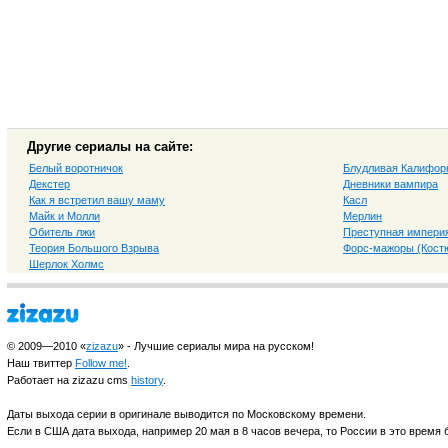
Другие сериалы на сайте:
Белый воротничок
Блудливая Калифор
Декстер
Дневники вампира
Как я встретил вашу маму
Касл
Майк и Молли
Мерлин
Обитель лжи
Преступная импери
Теория Большого Взрыва
Форс-мажоры (Костю
Шерлок Холмс
© 2009—2010 «
zizazu
» - Лучшие сериалы мира на русском!
Наш твиттер
Follow me!
.
Работает на zizazu cms
history
.
Даты выхода серии в оригинале выводится по Московскому времени.
Если в США дата выхода, например 20 мая в 8 часов вечера, то России в это время б