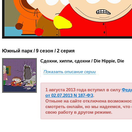
Южный парк / 9 сезон
/ 2 серия
Сдохни, хиппи, сдохни / Die Hippie, Die
Показать описание серии
1 августа 2013 года вступил в силу
Фед
от 02.07.2013 N 187-ФЗ
.
Отныне на сайте отключена возможнос
смотреть онлайн, но мы надеемся, что
свою работу в другом режиме.