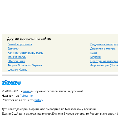
Другие сериалы на сайте:
Белый воротничок
Блудливая Калифор
Декстер
Дневники вампира
Как я встретил вашу маму
Касл
Майк и Молли
Мерлин
Обитель лжи
Преступная импери
Теория Большого Взрыва
Форс-мажоры (Костю
Шерлок Холмс
© 2009—2010 «
zizazu
» - Лучшие сериалы мира на русском!
Наш твиттер
Follow me!
.
Работает на zizazu cms
history
.
Даты выхода серии в оригинале выводится по Московскому времени.
Если в США дата выхода, например 20 мая в 8 часов вечера, то России в это время б