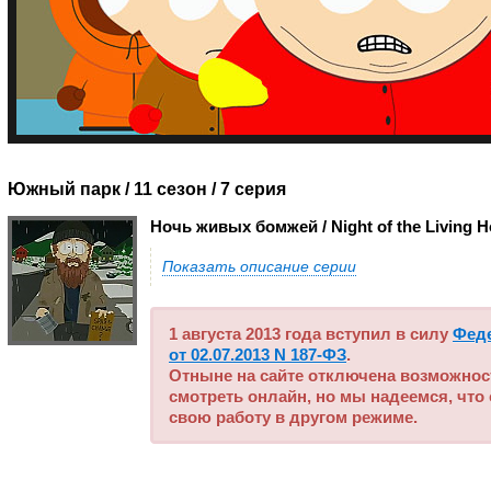
Южный парк / 11 сезон
/ 7 серия
Ночь живых бомжей / Night of the Living 
Показать описание серии
1 августа 2013 года вступил в силу
Фед
от 02.07.2013 N 187-ФЗ
.
Отныне на сайте отключена возможнос
смотреть онлайн, но мы надеемся, что
свою работу в другом режиме.