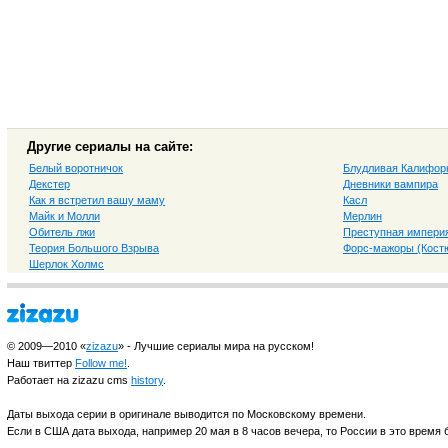
Другие сериалы на сайте:
Белый воротничок
Блудливая Калифор
Декстер
Дневники вампира
Как я встретил вашу маму
Касл
Майк и Молли
Мерлин
Обитель лжи
Преступная импери
Теория Большого Взрыва
Форс-мажоры (Костю
Шерлок Холмс
© 2009—2010 «
zizazu
» - Лучшие сериалы мира на русском!
Наш твиттер
Follow me!
.
Работает на zizazu cms
history
.
Даты выхода серии в оригинале выводится по Московскому времени.
Если в США дата выхода, например 20 мая в 8 часов вечера, то России в это время б