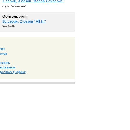
1 серия, 3 сезон "Валар Дохаэрис"
студия "новамедиа"
Обитель лжи
10 серия, 2 сезон "All In"
NewStudio
кие
толов
 кровь
ественное
ди своих (Родина)