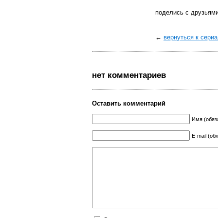
поделись с друзьям
←
вернуться к сери
нет комментариев
Оставить комментарий
Имя (обяз
E-mail (об