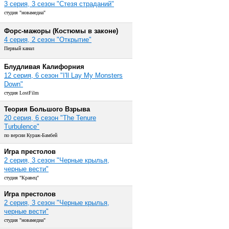
3 серия, 3 сезон "Стезя страданий"
студия "новамедиа"
Форс-мажоры (Костюмы в законе)
4 серия, 2 сезон "Открытие"
Первый канал
Блудливая Калифорния
12 серия, 6 сезон "I'll Lay My Monsters
Down"
студия LostFilm
Теория Большого Взрыва
20 серия, 6 сезон "The Tenure
Turbulence"
по версии Кураж-Бамбей
Игра престолов
2 серия, 3 сезон "Черные крылья,
черные вести"
студия "Кравец"
Игра престолов
2 серия, 3 сезон "Черные крылья,
черные вести"
студия "новамедиа"