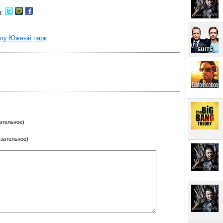
и:
алу Южный парк
ательное)
язательное)