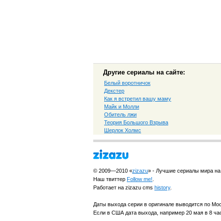
Другие сериалы на сайте:
Белый воротничок
Декстер
Как я встретил вашу маму
Майк и Молли
Обитель лжи
Теория Большого Взрыва
Шерлок Холмс
© 2009—2010 «
zizazu
» - Лучшие сериалы мира на
Наш твиттер
Follow me!
.
Работает на zizazu cms
history
.
Даты выхода серии в оригинале выводится по Мо
Если в США дата выхода, например 20 мая в 8 час