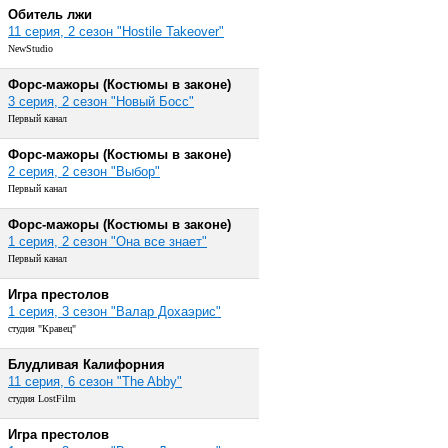
Обитель лжи
11 серия, 2 сезон "Hostile Takeover"
NewStudio
Форс-мажоры (Костюмы в законе)
3 серия, 2 сезон "Новый Босс"
Первый канал
Форс-мажоры (Костюмы в законе)
2 серия, 2 сезон "Выбор"
Первый канал
Форс-мажоры (Костюмы в законе)
1 серия, 2 сезон "Она все знает"
Первый канал
Игра престолов
1 серия, 3 сезон "Валар Дохаэрис"
студия "Кравец"
Блудливая Калифорния
11 серия, 6 сезон "The Abby"
студия LostFilm
Игра престолов