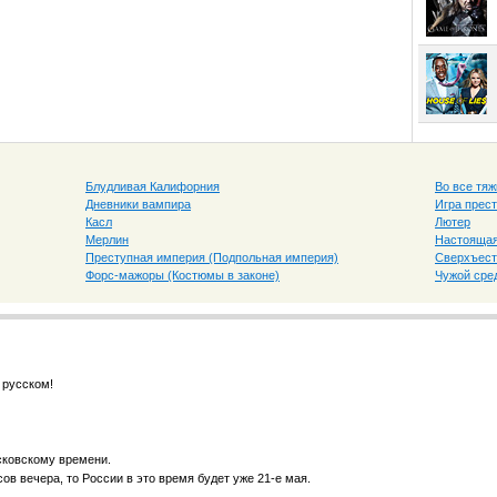
Блудливая Калифорния
Во все тяж
Дневники вампира
Игра прес
Касл
Лютер
Мерлин
Настоящая
Преступная империя (Подпольная империя)
Сверхъест
Форс-мажоры (Костюмы в законе)
Чужой сре
 русском!
сковскому времени.
ов вечера, то России в это время будет уже 21-е мая.