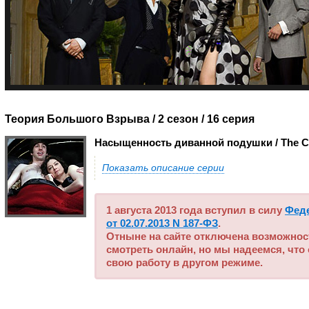
Теория Большого Взрыва / 2 сезон
/ 16 серия
Насыщенность диванной подушки / The Cu
Показать описание серии
1 августа 2013 года вступил в силу
Фед
от 02.07.2013 N 187-ФЗ
.
Отныне на сайте отключена возможнос
смотреть онлайн, но мы надеемся, что
свою работу в другом режиме.