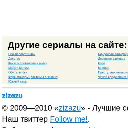
Другие сериалы на сайте:
Белый воротничок
Блудливая Калифор
Декстер
Дневники вампира
Как я встретил вашу маму
Касл
Майк и Молли
Мерлин
Обитель лжи
Преступная импери
Форс-мажоры (Костюмы в законе)
Чужой среди своих 
Южный парк
© 2009—2010 «
zizazu
» - Лучшие 
Наш твиттер
Follow me!
.