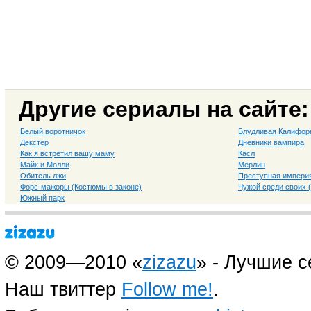
Другие сериалы на сайте:
Белый воротничок
Блудливая Калифор
Декстер
Дневники вампира
Как я встретил вашу маму
Касл
Майк и Молли
Мерлин
Обитель лжи
Преступная импери
Форс-мажоры (Костюмы в законе)
Чужой среди своих 
Южный парк
© 2009—2010 «
zizazu
» - Лучшие 
Наш твиттер
Follow me!
.