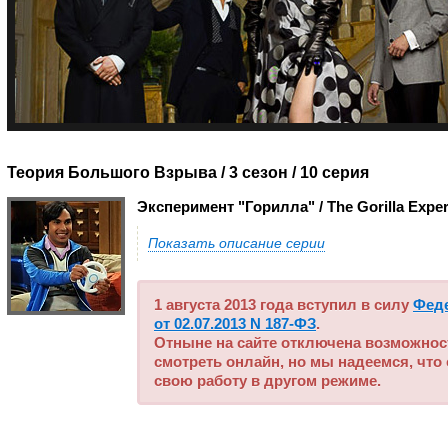
Теория Большого Взрыва / 3 сезон
/ 10 серия
Эксперимент "Горилла" / The Gorilla Expe
Показать описание серии
1 августа 2013 года вступил в силу
Фед
от 02.07.2013 N 187-ФЗ
.
Отныне на сайте отключена возможнос
смотреть онлайн, но мы надеемся, что
свою работу в другом режиме.