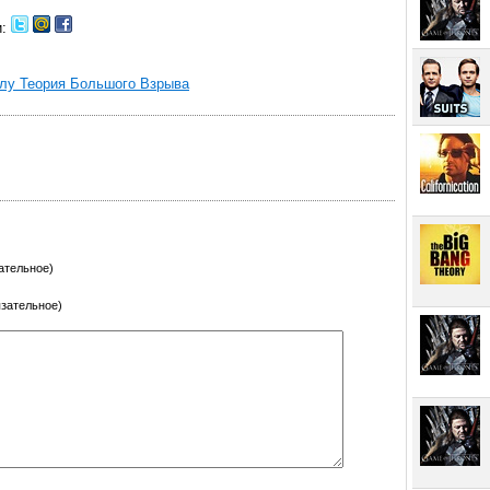
и:
алу Теория Большого Взрыва
ательное)
язательное)