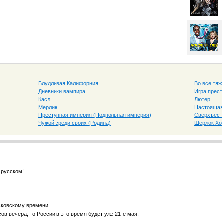
Блудливая Калифорния
Во все тяж
Дневники вампира
Игра прес
Касл
Лютер
Мерлин
Настоящая
Преступная империя (Подпольная империя)
Сверхъест
Чужой среди своих (Родина)
Шерлок Х
 русском!
сковскому времени.
ов вечера, то России в это время будет уже 21-е мая.