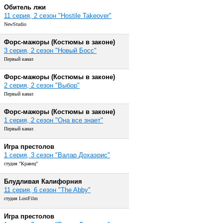
Обитель лжи
11 серия, 2 сезон "Hostile Takeover"
NewStudio
Форс-мажоры (Костюмы в законе)
3 серия, 2 сезон "Новый Босс"
Первый канал
Форс-мажоры (Костюмы в законе)
2 серия, 2 сезон "Выбор"
Первый канал
Форс-мажоры (Костюмы в законе)
1 серия, 2 сезон "Она все знает"
Первый канал
Игра престолов
1 серия, 3 сезон "Валар Дохаэрис"
студия "Кравец"
Блудливая Калифорния
11 серия, 6 сезон "The Abby"
студия LostFilm
Игра престолов