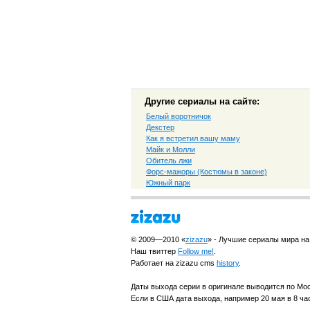
Другие сериалы на сайте:
Белый воротничок
Декстер
Как я встретил вашу маму
Майк и Молли
Обитель лжи
Форс-мажоры (Костюмы в законе)
Южный парк
© 2009—2010 «
zizazu
» - Лучшие сериалы мира на
Наш твиттер
Follow me!
.
Работает на zizazu cms
history
.
Даты выхода серии в оригинале выводится по Мо
Если в США дата выхода, например 20 мая в 8 час