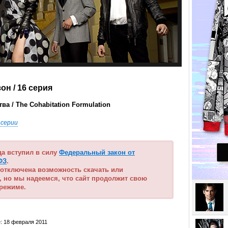
зон
/ 16 серия
а / The Cohabitation Formulation
 серии
ода вступил в силу
Федеральный закон от
ФЗ
.
 отключена возможность скачать или
, но мы надеемся, что сайт продолжит свою
 режиме.
: 18 февраля 2011