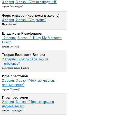
3 серия, 3 сезон "Стезя страданий"
студия "новамедиа"
Форс-мажоры (Костюмы в законе)
4 серия, 2 сезон "Открытие"
Первый канал
Блудливая Калифорния
12 серия, 6 сезон "I'll Lay My Monsters
Down"
студия LostFilm
Теория Большого Взрыва
20 серия, 6 сезон "The Tenure
Turbulence"
по версии Кураж-Бамбей
Игра престолов
2 серия, 3 сезон "Черные крылья,
черные вести"
студия "Кравец"
Игра престолов
2 серия, 3 сезон "Черные крылья,
черные вести"
студия "новамедиа"