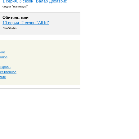
1 серия, 3 сезон "Валар Дохаэрис"
студия "новамедиа"
Обитель лжи
10 серия, 2 сезон "All In"
NewStudio
кие
толов
 кровь
ественное
олмс