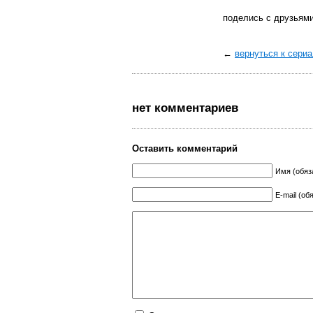
поделись с друзьям
←
вернуться к сери
нет комментариев
Оставить комментарий
Имя (обяз
E-mail (об