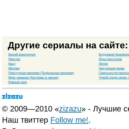
Другие сериалы на сайте:
Белый воротничок
Блудливая Калифор
Декстер
Игра престолов
Касл
Лютер
Мерлин
Настоящая кровь
Преступная империя (Подпольная империя)
Сверхъестественно
Форс-мажоры (Костюмы в законе)
Чужой среди своих 
Южный парк
© 2009—2010 «
zizazu
» - Лучшие 
Наш твиттер
Follow me!
.