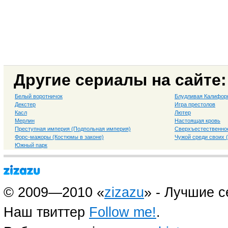
Другие сериалы на сайте:
Белый воротничок
Блудливая Калифор
Декстер
Игра престолов
Касл
Лютер
Мерлин
Настоящая кровь
Преступная империя (Подпольная империя)
Сверхъестественно
Форс-мажоры (Костюмы в законе)
Чужой среди своих 
Южный парк
© 2009—2010 «
zizazu
» - Лучшие 
Наш твиттер
Follow me!
.