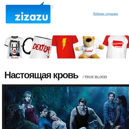
Рейтинг сериалов
Настоящая кровь
/ TRUE BLOOD