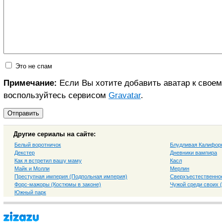
Это не спам
Примечание:
Если Вы хотите добавить аватар к свое
воспользуйтесь сервисом
Gravatar
.
Другие сериалы на сайте:
Белый воротничок
Блудливая Калифор
Декстер
Дневники вампира
Как я встретил вашу маму
Касл
Майк и Молли
Мерлин
Преступная империя (Подпольная империя)
Сверхъестественно
Форс-мажоры (Костюмы в законе)
Чужой среди своих 
Южный парк