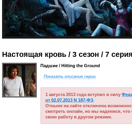
Настоящая кровь / 3 сезон
/ 7 сери
Падшие / Hitting the Ground
Показать описание серии
1 августа 2013 года вступил в силу
Фед
от 02.07.2013 N 187-ФЗ
.
Отныне на сайте отключена возможнос
смотреть онлайн, но мы надеемся, что
свою работу в другом режиме.