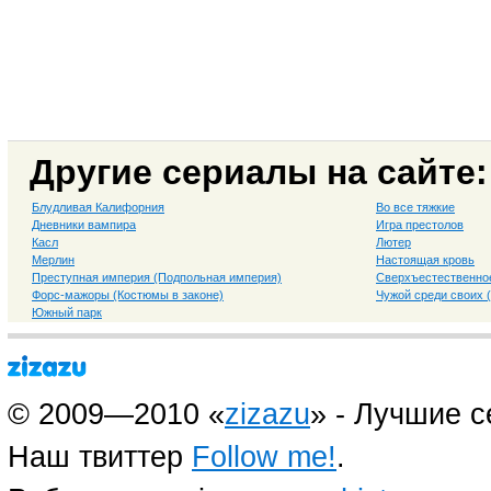
Другие сериалы на сайте:
Блудливая Калифорния
Во все тяжкие
Дневники вампира
Игра престолов
Касл
Лютер
Мерлин
Настоящая кровь
Преступная империя (Подпольная империя)
Сверхъестественно
Форс-мажоры (Костюмы в законе)
Чужой среди своих 
Южный парк
© 2009—2010 «
zizazu
» - Лучшие 
Наш твиттер
Follow me!
.