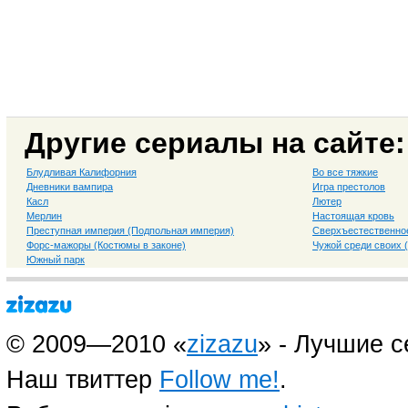
Другие сериалы на сайте:
Блудливая Калифорния
Во все тяжкие
Дневники вампира
Игра престолов
Касл
Лютер
Мерлин
Настоящая кровь
Преступная империя (Подпольная империя)
Сверхъестественно
Форс-мажоры (Костюмы в законе)
Чужой среди своих 
Южный парк
© 2009—2010 «
zizazu
» - Лучшие 
Наш твиттер
Follow me!
.