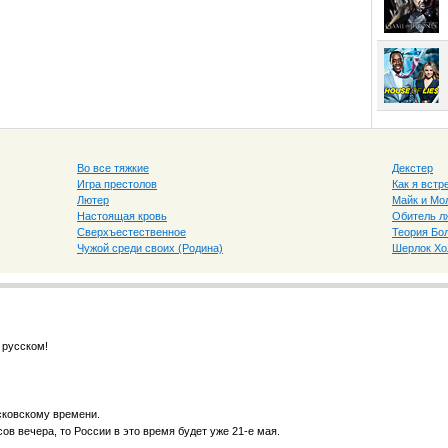
Во все тяжкие
Декстер
Игра престолов
Как я вст
Лютер
Майк и Мо
Настоящая кровь
Обитель л
Сверхъестественное
Теория Бо
Чужой среди своих (Родина)
Шерлок Х
 русском!
сковскому времени.
ов вечера, то России в это время будет уже 21-е мая.