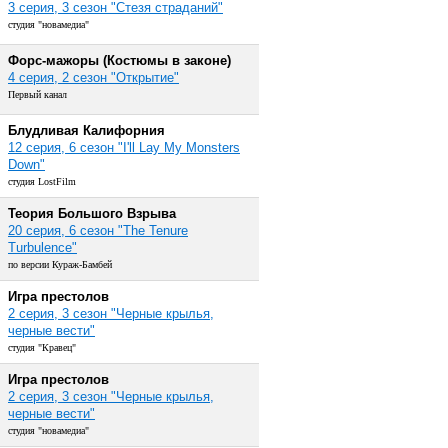
3 серия, 3 сезон "Стезя страданий"
студия "новамедиа"
Форс-мажоры (Костюмы в законе)
4 серия, 2 сезон "Открытие"
Первый канал
Блудливая Калифорния
12 серия, 6 сезон "I'll Lay My Monsters
Down"
студия LostFilm
Теория Большого Взрыва
20 серия, 6 сезон "The Tenure
Turbulence"
по версии Кураж-Бамбей
Игра престолов
2 серия, 3 сезон "Черные крылья,
черные вести"
студия "Кравец"
Игра престолов
2 серия, 3 сезон "Черные крылья,
черные вести"
студия "новамедиа"