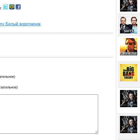
и:
алу Белый воротничок
ательное)
язательное)