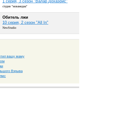
1 серия, 3 сезон "Валар Дохаэрис"
студия "новамедиа"
Обитель лжи
10 серия, 2 сезон "All In"
NewStudio
ретил вашу маму
лли
жи
льшого Взрыва
олмс