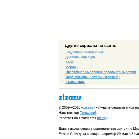
Другие сериалы на сайте:
Блудливая Калифорния
Дневники вампира
Касл
Мерлин
Преступная империя (Подпольная империя)
Форс-мажоры (Костюмы в законе)
Южный парк
© 2009—2010 «
zizazu
» - Лучшие сериалы мира на
Наш твиттер
Follow me!
.
Работает на zizazu cms
history
.
Даты выхода серии в оригинале выводится по Мо
Если в США дата выхода, например 20 мая в 8 час