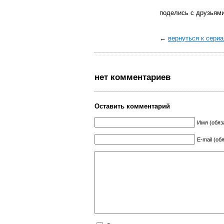
поделись с друзьям
←
вернуться к сери
нет комментариев
Оставить комментарий
Имя (обяз
E-mail (об