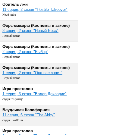
Обитель лжи
11 серия, 2 сезон "Hostile Takeover"
NewStudio
Форс-мажоры (Костюмы в законе)
3 серия, 2 сезон "Новый Босс"
Первый канал
Форс-мажоры (Костюмы в законе)
2 серия, 2 сезон "Выбор"
Первый канал
Форс-мажоры (Костюмы в законе)
1 серия, 2 сезон "Она все знает"
Первый канал
Игра престолов
1 серия, 3 сезон "Валар Дохаэрис"
студия "Кравец"
Блудливая Калифорния
11 серия, 6 сезон "The Abby"
студия LostFilm
Игра престолов