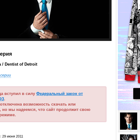
серия
/ Dentist of Detroit
 серии
ода вступил в силу
Федеральный закон от
ФЗ
.
 отключена возможность скачать или
, но мы надеемся, что сайт продолжит свою
 режиме.
: 29 июня 2011