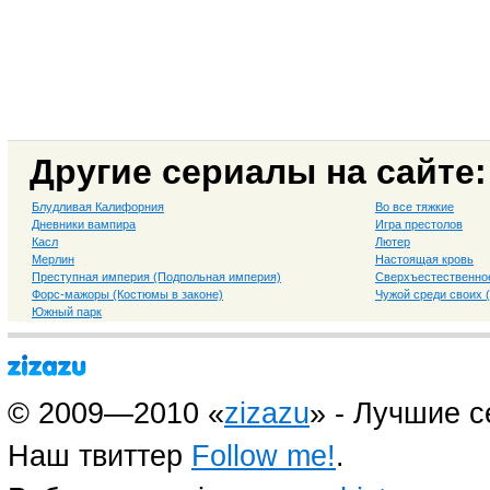
Другие сериалы на сайте:
Блудливая Калифорния
Во все тяжкие
Дневники вампира
Игра престолов
Касл
Лютер
Мерлин
Настоящая кровь
Преступная империя (Подпольная империя)
Сверхъестественно
Форс-мажоры (Костюмы в законе)
Чужой среди своих 
Южный парк
© 2009—2010 «
zizazu
» - Лучшие 
Наш твиттер
Follow me!
.